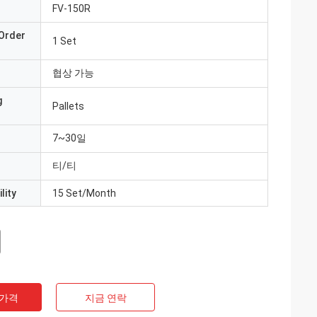
FV-150R
Order
1 Set
협상 가능
g
Pallets
7~30일
티/티
lity
15 Set/Month
 가격
지금 연락