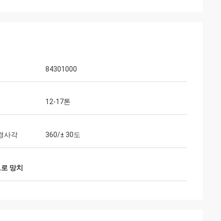
드
84301000
12-17톤
 경사각
360/± 30도
브로 망치