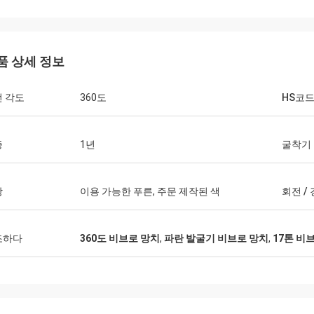
품 상세 정보
 각도
360도
HS코
증
1년
굴착기
상
이용 가능한 푸른, 주문 제작된 색
회전 /
조하다
360도 비브로 망치
,
파란 발굴기 비브로 망치
,
17톤 비