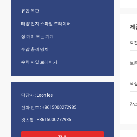
유압 목판
태양 전지 스파일 드라이버
제
장 더미 모는 기계
회전
수압 충격 망치
수력 파일 브레이커
보
색
담당자 :
Leon lee
강
전화 번호 :
+8615000272985
왓츠앱 :
+8615000272985