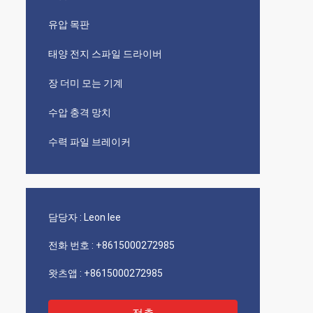
유압 목판
태양 전지 스파일 드라이버
장 더미 모는 기계
수압 충격 망치
수력 파일 브레이커
담당자 :
Leon lee
전화 번호 :
+8615000272985
왓츠앱 :
+8615000272985