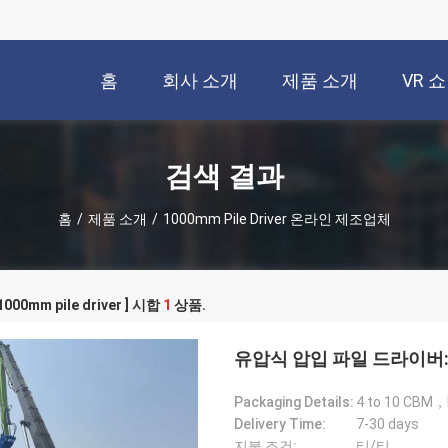
홈
회사 소개
제품 소개
VR 쇼
검색 결과
홈
/
제품 소개
/
1000mm Pile Driver 온라인 제조업체
000mm pile driver ] 시합
1
상품.
유압식 압입 파일 드라이버: 
Packaging Details:
4 to 10 CBM，
Delivery Time:
7-30 days
지불 조건:
티/티