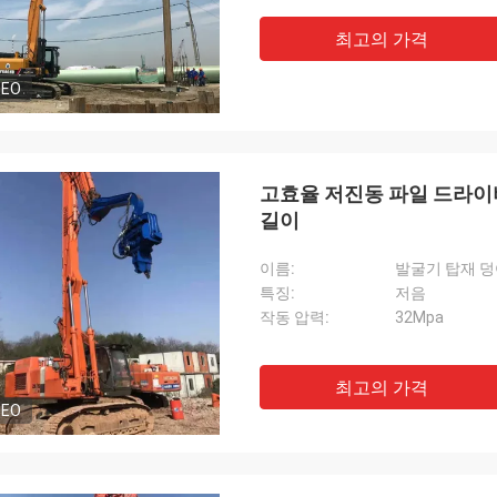
최고의 가격
DEO
고효율 저진동 파일 드라이버 
길이
이름:
발굴기 탑재 
특징:
저음
작동 압력:
32Mpa
최고의 가격
DEO