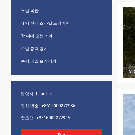
유압 목판
태양 전지 스파일 드라이버
장 더미 모는 기계
수압 충격 망치
수력 파일 브레이커
VI
담당자 :
Leon lee
전화 번호 :
+8615000272985
왓츠앱 :
+8615000272985