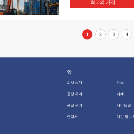
최고의 가격
DEO
1
2
3
4
약
회사 소개
뉴스
공장 투어
사례
품질 관리
사이트맵
연락처
개인 정보