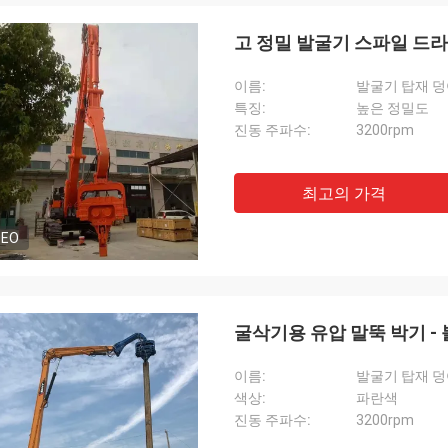
고 정밀 발굴기 스파일 드라
이름:
발굴기 탑재 
특징:
높은 정밀도
진동 주파수:
3200rpm
최고의 가격
DEO
굴삭기용 유압 말뚝 박기 - 
이름:
발굴기 탑재 
색상:
파란색
진동 주파수:
3200rpm