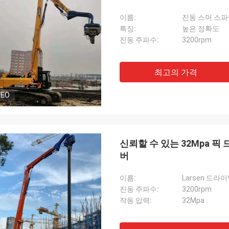
이름:
진동 스머 스
특징:
높은 정확도
진동 주파수:
3200rpm
최고의 가격
DEO
신뢰할 수 있는 32Mpa 픽
버
이름:
Larsen 드라
진동 주파수:
3200rpm
작동 압력:
32Mpa