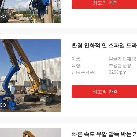
최고의 가격
DEO
환경 친화적 인 스파일 드라이
이름:
발굴기 탑재 
특징:
조용한 운영
진동 주파수:
3200rpm
최고의 가격
DEO
빠른 속도 유압 말뚝 박는 기