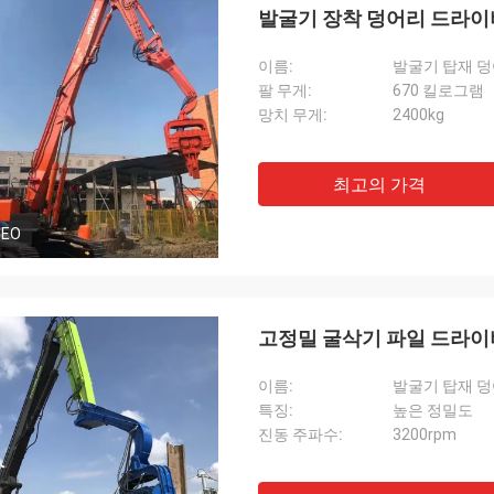
발굴기 장착 덩어리 드라이버
이름:
발굴기 탑재 
팔 무게:
670 킬로그램
망치 무게:
2400kg
최고의 가격
DEO
고정밀 굴삭기 파일 드라이버 
이름:
발굴기 탑재 
특징:
높은 정밀도
진동 주파수:
3200rpm