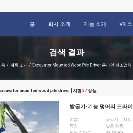
홈
회사 소개
제품 소개
VR 쇼
검색 결과
홈
/
제품 소개
/
Excavator Mounted Wood Pile Driver 온라인 제조업체
xcavator mounted wood pile driver ] 시합
37
상품.
발굴기-기능 덩어리 드라이버 
이름:
굴삭기는 시트
특징:
낮은 진동
진동 주파수:
3200rpm