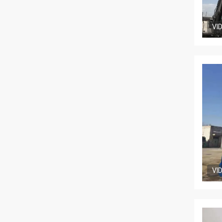
VI
VI