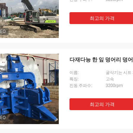
최고의 가격
DEO
다재다능 한 잎 덩어리 덩어
이름:
굴삭기는 시트
특징:
고속
진동 주파수:
3200rpm
최고의 가격
DEO