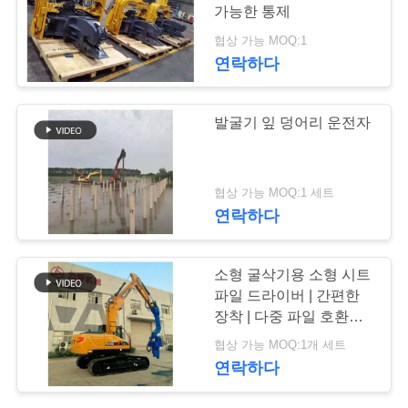
가능한 통제
품
협상 가능 MOQ:1
질
연락하다
관
발굴기 잎 덩어리 운전자
리
협상 가능 MOQ:1 세트
연
연락하다
락
주
소형 굴삭기용 소형 시트
파일 드라이버 | 간편한
세
장착 | 다중 파일 호환성 |
좁은 공간에 적합
요
협상 가능 MOQ:1개 세트
연락하다