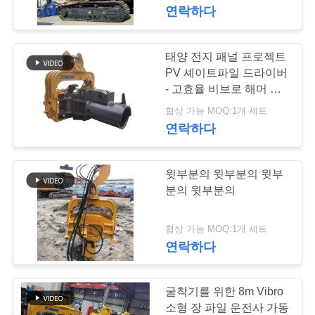
연락하다
우
리
태양 전지 패널 프로젝트
에
PV 셰이트파일 드라이버
- 고효율 비브로 해머 &
대
발굴기 장착 설계
협상 가능 MOQ:1개 세트
하
연락하다
여
윗부분의 윗부분의 윗부
분의 윗부분의
공
장
협상 가능 MOQ:1개 세트
연락하다
여
행
굴착기를 위한 8m Vibro
소형 장 파일 운전사 가동