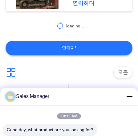
연락하다
하
세
loading...
요
연락처!
사
이
모든
트
맵
굴 삭 기 탑재 된 더미
Sales Manager
유압 더미 드라이버
드라이버
PRIVACY
10:13 AM
POLICY
사이드 그립 파일드라
전기 진동 망치
이버
Good day, what product are you looking for?