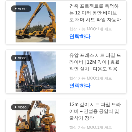
뉴
건축 프로젝트를 축적하
스
는 12 미터 동안 바이브
로 해머 시트 파일 자동차
협상 가능 MOQ:1개 세트
경
연락하다
우
유압 프레스 시트 파일 드
라이버 | 12M 깊이 | 효율
인
적인 설치 | 다용도 적용
용
협상 가능 MOQ:1개 세트
연락하다
문
을
12m 깊이 시트 파일 드라
이버 – 건설용 공압식 및
요
굴삭기 장착
구
협상 가능 MOQ:1개 세트