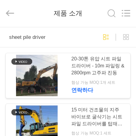
Copyright
©
2019
제품 소개
-
2026
Shanghai
Yekun
Construction
집
Machinery
sheet pile driver
Co.,
Ltd..
All
Rights
Reserved.
제
20-30톤 유압 시트 파일
품
드라이버 - 10m 파일링 &
2800rpm 고주파 진동
협상 가능 MOQ:1개 세트
VR
연락하다
전
시
15 미터 건조물의 지주
바이브로 굴삭기는 시트
회
파일 드라이버를 탑재했
습니다
협상 가능 MOQ:1 세트