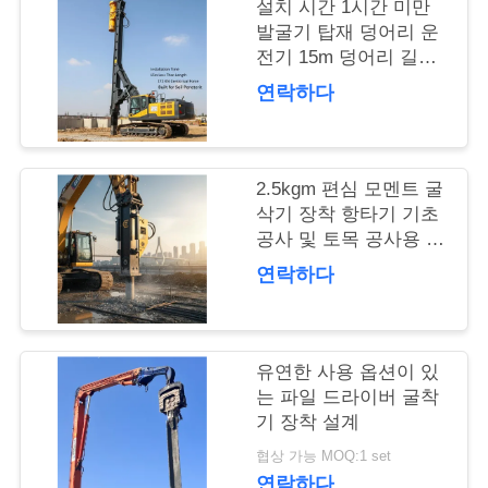
설치 시간 1시간 미만
품
발굴기 탑재 덩어리 운
전기 15m 덩어리 길이
질
와 172 Kn 원심력 토양
연락하다
침투를 위해 구축
관
리
2.5kgm 편심 모멘트 굴
삭기 장착 항타기 기초
연
공사 및 토목 공사용 파
일링 장비
연락하다
락
주
세
유연한 사용 옵션이 있
는 파일 드라이버 굴착
요
기 장착 설계
협상 가능 MOQ:1 set
연락하다