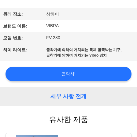
우
원래 장소:
상하이
리
VIBRA
브랜드 이름:
에
FV-280
모델 번호:
대
,
하이 라이트:
굴착기에 의하여 거치되는 목제 말뚝박는 기구
하
굴착기에 의하여 거치되는 Vibro 망치
여
연락처!
공
세부 사항 전개
장
여
유사한 제품
행