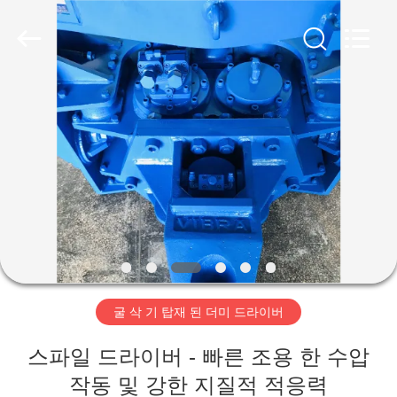
Copyright
©
2019
-
2026
Shanghai
Yekun
Construction
집
Machinery
Co.,
Ltd..
All
Rights
Reserved.
제
품
VR
전
굴 삭 기 탑재 된 더미 드라이버
시
회
스파일 드라이버 - 빠른 조용 한 수압
작동 및 강한 지질적 적응력