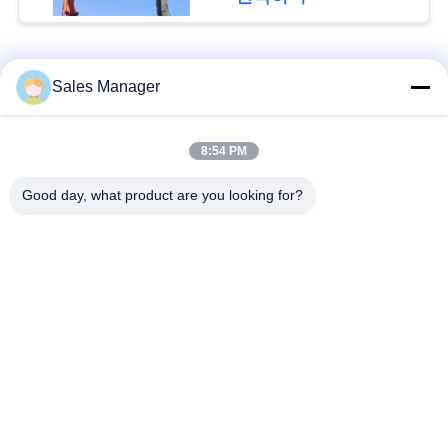
뉴
스
모든
Sales Manager
경
굴 삭 기 탑재 된 더미
우
8:54 PM
유압 더미 드라이버
드라이버
Good day, what product are you looking for?
인
사이드 그립 파일드라
전기 진동 망치
이버
용
문
4개의 특이한 스파일
360도 스파일 드라이
드라이버
버
을
요
작은 굴삭기 파일드
구체적인 더미 모는
라이버
장비
구