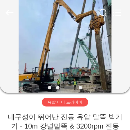
Copyright
©
2019
-
2026
Shanghai
Yekun
Construction
집
Machinery
Co.,
Ltd..
All
Rights
Reserved.
제
품
VR
전
유압 더미 드라이버
시
회
내구성이 뛰어난 진동 유압 말뚝 박기
기 - 10m 강널말뚝 & 3200rpm 진동