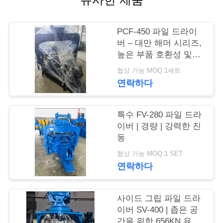
품
PCF-450 파일 드라이
질
버 – 대만 해머 시리즈,
관
높은 부품 호환성 및
535kN 힘
협상 가능 MOQ:1세트
리
연락하다
연
특수 FV-280 파일 드라
이버 | 경량 | 강력한 진
락
동
주
협상 가능 MOQ:1 SET
연락하다
세
요
사이드 그립 파일 드라
이버 SV-400 | 좁은 공
간을 위한 656KN 유압