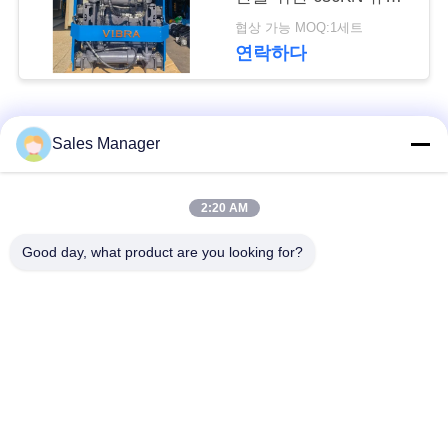
뉴
해머
협상 가능 MOQ:1세트
스
연락하다
경
모든
Sales Manager
우
굴 삭 기 탑재 된 더미
2:20 AM
유압 더미 드라이버
인
드라이버
Good day, what product are you looking for?
용
사이드 그립 파일드라
전기 진동 망치
문
이버
을
4개의 특이한 스파일
360도 스파일 드라이
요
드라이버
버
구