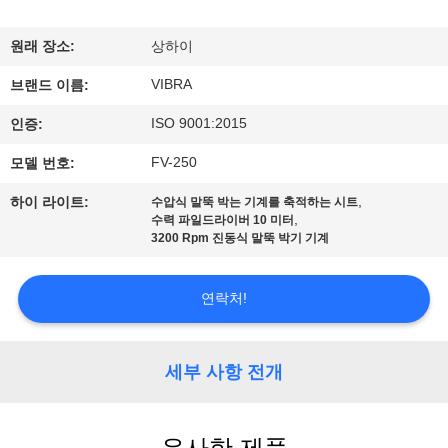
우
원래 장소:
상하이
리
VIBRA
브랜드 이름:
에
ISO 9001:2015
인증:
대
FV-250
모델 번호:
하
,
하이 라이트:
수압식 말뚝 박는 기계를 축적하는 시트
여
,
수력 파일드라이버 10 미터
3200 Rpm 진동식 말뚝 박기 기계
공
연락처!
장
여
세부 사항 전개
행
유사한 제품