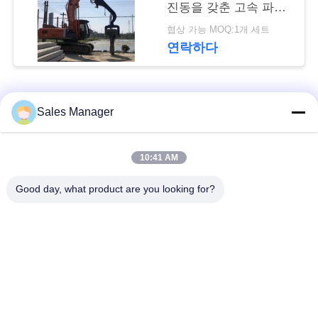
뉴
진동을 갖춘 고속 파일
드라이버
스
협상 가능 MOQ:1개 세트
연락하다
경
모든
우
Sales Manager
굴 삭 기 탑재 된 더미
인
10:41 AM
유압 더미 드라이버
드라이버
용
Good day, what product are you looking for?
사이드 그립 파일드라
문
전기 진동 망치
이버
을
요
4개의 특이한 스파일
360도 스파일 드라이
드라이버
버
구