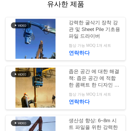
유사한 제품
품
질
강력한 굴삭기 장착 강
관 및 Sheet Pile 기초용
관
파일 드라이버
리
협상 가능 MOQ:1개 세트
연락하다
연
좁은 공간 에 대한 해결
락
책: 좁은 공간 에 적합
한 콤팩트 한 디자인 을
주
가진 옆구리 잡힘 을 가
협상 가능 MOQ:1개 세트
진 덤불 운전기
세
연락하다
요
생산성 향상: 6~8m 시
트 파일을 위한 강력한