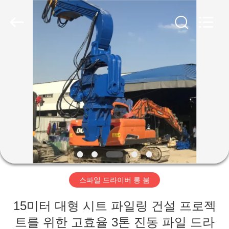
Copyright
©
2019
-
2026
Shanghai
Yekun
Construction
집
Machinery
Co.,
Ltd..
All
Rights
Reserved.
제
품
VR
전
스파일 드라이버 롱 붐
시
회
15미터 대형 시트 파일링 건설 프로젝
트를 위한 고효율 3톤 진동 파일 드라