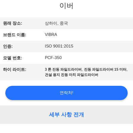
이버
우
리
원래 장소:
상하이, 중국
에
VIBRA
브랜드 이름:
대
ISO 9001:2015
인증:
하
PCF-350
모델 번호:
여
,
,
하이 라이트:
3 톤 진동 파일드라이버
진동 파일드라이버 15 미터
건설 용지 진동 마치 파일드라이버
공
연락처!
장
여
세부 사항 전개
행