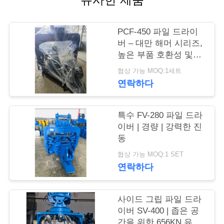
품
PCF-450 파일 드라이
질
버 – 대만 해머 시리즈,
관
높은 부품 호환성 및
535kN 힘
협상 가능 MOQ:1세트
리
연락하다
연
특수 FV-280 파일 드라
이버 | 경량 | 강력한 진
락
동
주
협상 가능 MOQ:1 SET
연락하다
세
요
사이드 그립 파일 드라
이버 SV-400 | 좁은 공
간을 위한 656KN 유압