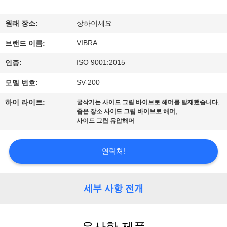
우
원래 장소:
상하이세요
리
VIBRA
브랜드 이름:
에
ISO 9001:2015
인증:
대
SV-200
모델 번호:
하
,
하이 라이트:
굴삭기는 사이드 그립 바이브로 해머를 탑재했습니다
여
,
좁은 장소 사이드 그립 바이브로 해머
사이드 그립 유압해머
공
연락처!
장
여
세부 사항 전개
행
유사한 제품