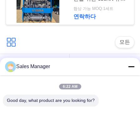
뉴
해머
협상 가능 MOQ:1세트
스
연락하다
경
모든
우
굴 삭 기 탑재 된 더미
유압 더미 드라이버
Sales Manager
인
드라이버
용
6:22 AM
사이드 그립 파일드라
전기 진동 망치
문
이버
Good day, what product are you looking for?
을
4개의 특이한 스파일
360도 스파일 드라이
요
드라이버
버
구