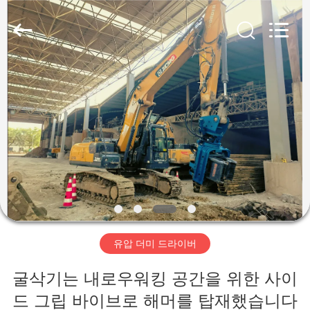
Copyright
©
2019
-
2026
Shanghai
Yekun
Construction
집
Machinery
Co.,
Ltd..
All
Rights
Reserved.
제
품
VR
전
유압 더미 드라이버
시
회
굴삭기는 내로우워킹 공간을 위한 사이
드 그립 바이브로 해머를 탑재했습니다