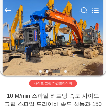
2019
-
2025
Shanghai
Yekun
Construction
집
Machinery
Co.,
Ltd..
All
제
Rights
Reserved.
품
VR
전
사이드 그립 파일드라이버
시
10 M/min 스파일 리프팅 속도 사이드
회
그립 스파일 드라이버 속도 성능과 150