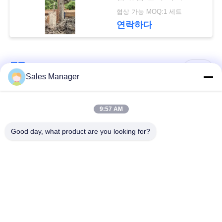
요
협상 가능 MOQ:1 세트
연락하다
뉴
스
모든
Sales Manager
경
굴 삭 기 탑재 된 더미
9:57 AM
유압 더미 드라이버
드라이버
우
Good day, what product are you looking for?
사이드 그립 파일드라
전기 진동 망치
이버
인
용
4개의 특이한 스파일
360도 스파일 드라이
드라이버
버
문