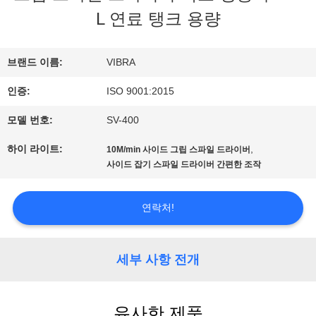
L 연료 탱크 용량
우
리
브랜드 이름:
VIBRA
인증:
ISO 9001:2015
에
모델 번호:
SV-400
대
하이 라이트:
,
10M/min 사이드 그립 스파일 드라이버
하
사이드 잡기 스파일 드라이버 간편한 조작
여
연락처!
공
세부 사항 전개
장
여
유사한 제품