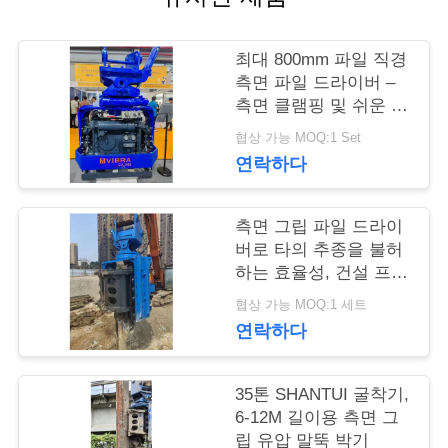
행
최대 800mm 파일 직경
측면 파일 드라이버 –
품
측면 클램핑 및 쉬운 작
동
질
협상 가능 MOQ:1 Set
연락하다
관
리
측면 그립 파일 드라이
버로 타의 추종을 불허
하는 효율성, 건설 프로
연
젝트에 완벽
협상 가능 MOQ:1 세트
연락하다
락
주
35톤 SHANTUI 굴착기,
6-12M 길이용 측면 그
세
립 유압 말뚝 박기