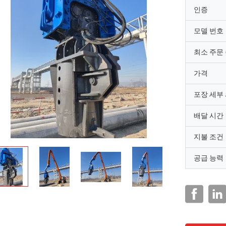
인증
모델 번호
최소 주문
가격
포장 세부
배달 시간
지불 조건
공급 능력