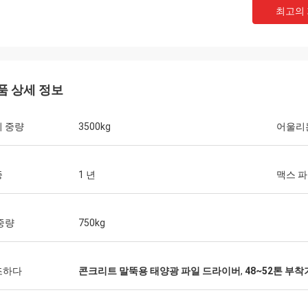
최고의
품 상세 정보
 중량
3500kg
어울리
증
1 년
맥스 파
중량
750kg
조하다
콘크리트 말뚝용 태양광 파일 드라이버
,
48~52톤 부