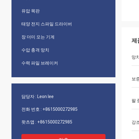
유압 목판
태양 전지 스파일 드라이버
장 더미 모는 기계
제
수압 충격 망치
망치
수력 파일 브레이커
보
담당자 :
Leon lee
팔 
전화 번호 :
+8615000272985
왓츠앱 :
+8615000272985
강