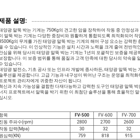
제품 설명:
태양광 말뚝 박는 기계는 750Kg의 견고한 암을 장착하여 작동 중 안정성
이 말뚝 박는 기계는 다양한 중장비와 원활하게 통합되도록 최적화되어 
3500Kg의 무게를 가진 태양광 말뚝 박는 기계의 해머 구성 요소는 강력한
을 수 있습니다. 이 인상적인 기능은 설치 시간과 노력을 크게 줄여 전반
안심을 위해 당사의 태양광 말뚝 박는 기계는 1년의 포괄적인 보증을 제공
보장합니다. 이 보증 범위를 통해 품질과 고객 만족에 대한 당사의 약속을 
수 있습니다.
태양광 발전소, 기초 공사 또는 인프라 개발에 종사하든, 태양광 말뚝 박
솔루션을 제공합니다. 고급 기능과 내구성이 뛰어난 구조는 운영을 최적화하
프로젝트 관리자에게 귀중한 자산이 됩니다.
혁신과 지속 가능성을 결합한 다재다능하고 강력한 도구인 태양광 말뚝 박는
너지 프로젝트에서 말뚝을 박기 위한 이 최첨단 솔루션을 통해 효율적인 말뚝
십시오.
항목
FV-500
FV-600
FV-700
진동 주파수(rpm)
2800
2700
2600
작동 압력(Mpa)
30
32
32
원심력(KN)
759
818
915