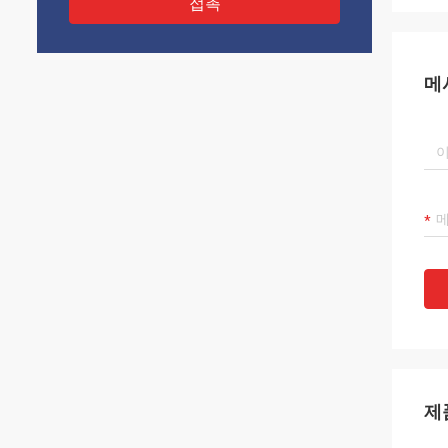
접촉
메
제