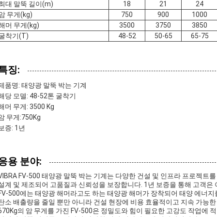
최대 말뚝 길이(m)
18
21
24
암 무게(kg)
750
900
1000
해머 무게(kg)
3500
3750
3850
굴착기(T)
48-52
50-65
65-75
특징:
제품명: 태양광 말뚝 박는 기계
해당 모델: 48-52톤 굴착기
해머 무게: 3500 Kg
암 무게:
750Kg
보증: 1년
응용 분야:
VIBRA FV-500 태양광 말뚝 박는 기계는 다양한 건설 및 인프라 프로젝
설계 및 제조되어 고품질과 신뢰성을 보장합니다. 1년 보증을 통해 고객은 
FV-500에는 태양광 해머라고도 하는 태양광 해머가 장착되어 태양 에너지
탄소 배출량을 줄일 뿐만 아니라 건설 현장에 비용 효율적이고 지속 가능한
670Kg의 암 무게를 가진 FV-500은 정밀도와 힘이 필요한 고강도 작업에