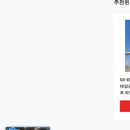
추천된
50-
태양광
트 파