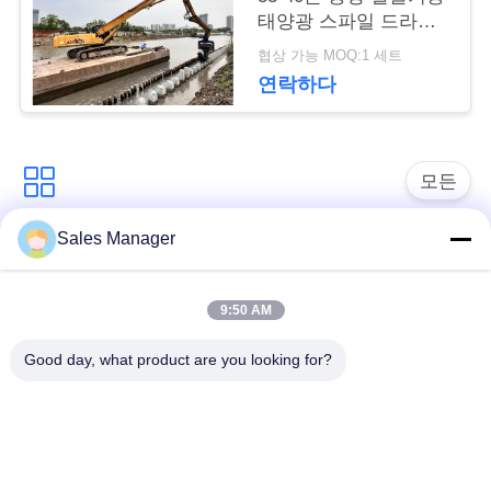
요
태양광 스파일 드라이
버
협상 가능 MOQ:1 세트
연락하다
뉴
스
모든
경
Sales Manager
굴 삭 기 탑재 된 더미
우
유압 더미 드라이버
드라이버
9:50 AM
인
사이드 그립 파일드라
Good day, what product are you looking for?
전기 진동 망치
이버
용
문
4개의 특이한 스파일
360도 스파일 드라이
드라이버
버