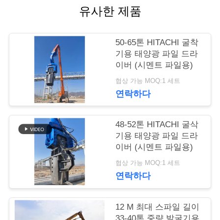
행
유사한 제품
50-65톤 HITACHI 굴착
품
기용 태양광 파일 드라
질
이버 (시멘트 파일용)
협상 가능 MOQ:1 세트
관
연락하다
리
48-52톤 HITACHI 굴삭
기용 태양광 파일 드라
연
이버 (시멘트 파일용)
락
협상 가능 MOQ:1 세트
연락하다
주
세
12 M 최대 스파일 길이
33-40톤 중량 발굴기용