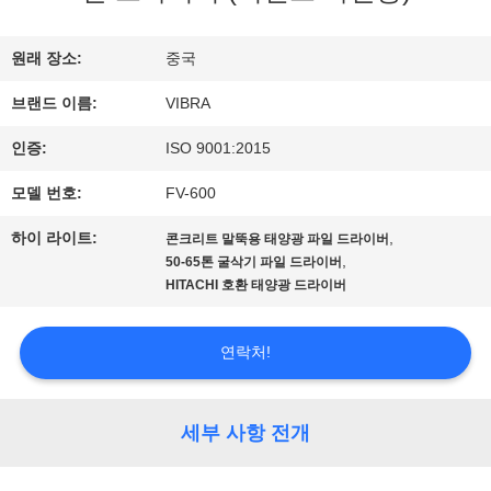
우
원래 장소:
중국
리
브랜드 이름:
VIBRA
에
인증:
ISO 9001:2015
대
모델 번호:
FV-600
하
하이 라이트:
,
콘크리트 말뚝용 태양광 파일 드라이버
,
50-65톤 굴삭기 파일 드라이버
여
HITACHI 호환 태양광 드라이버
연락처!
공
장
세부 사항 전개
여