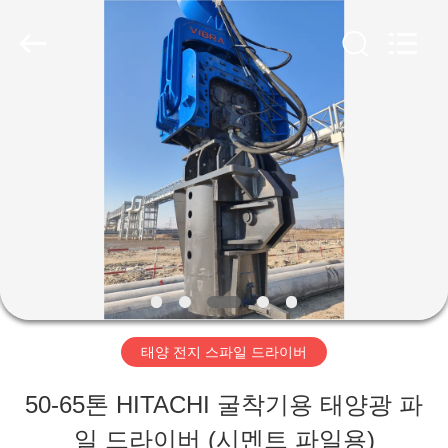
Copyright
©
2019
-
2026
Shanghai
집
Yekun
Construction
Machinery
Co.,
Ltd..
제
All
Rights
Reserved.
품
VR
전
태양 전지 스파일 드라이버
시
50-65톤 HITACHI 굴착기용 태양광 파
회
일 드라이버 (시멘트 파일용)