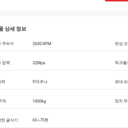
품 상세 정보
동 주파수
편심 
2600 RPM
 압력
워크플
32Mpa
심력
915쿠나
최대 파
무게
망치 
1000kg
합한 굴삭기
65~75톤