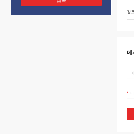
접촉
강
메