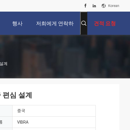
Korean
행사
저희에게 연락하
견적 요청
십시오
 설계
중 편심 설계
중국
름
VIBRA