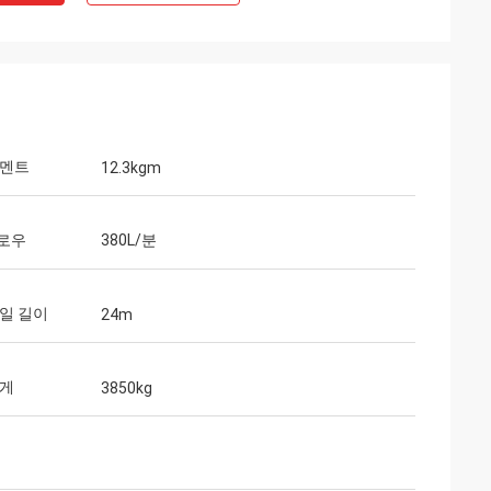
모멘트
12.3kgm
로우
380L/분
일 길이
24m
무게
3850kg