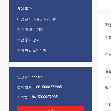
유압 목판
태양 전지 스파일 드라이버
제
장 더미 모는 기계
진
수압 충격 망치
수력 파일 브레이커
작동
원
담당자 :
Leon lee
전화 번호 :
+8615000272985
팔 
왓츠앱 :
+8615000272985
적