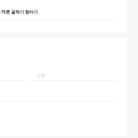
5-75톤 굴착기 항타기