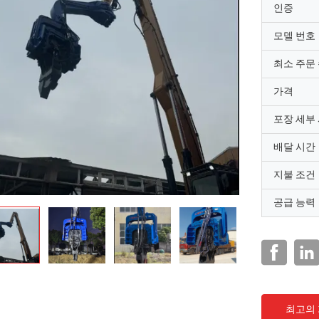
인증
모델 번호
최소 주문
가격
포장 세부
배달 시간
지불 조건
공급 능력
최고의