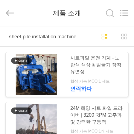
Copyright
©
2019
제품 소개
-
2026
Shanghai
Yekun
Construction
집
Machinery
sheet pile installation machine
Co.,
Ltd..
All
Rights
Reserved.
제
시트파일 운전 기계 - 노
품
란색 색상 & 발굴기 장착
유연성
협상 가능 MOQ:1 세트
VR
연락하다
전
시
24M 해양 시트 파일 드라
이버 | 3200 RPM 고주파
회
및 강력한 구동력
협상 가능 MOQ:1개 세트