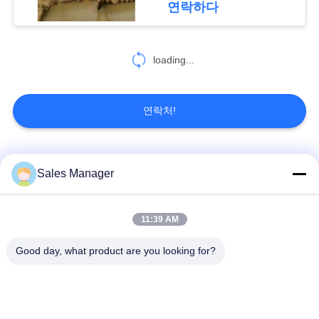
연락하다
하
세
loading...
요
연락처!
사
이
모든
트
Sales Manager
맵
굴 삭 기 탑재 된 더미
11:39 AM
유압 더미 드라이버
드라이버
PRIVACY
Good day, what product are you looking for?
POLICY
사이드 그립 파일드라
전기 진동 망치
이버