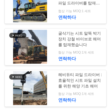
파일 드라이버를 탑재했
품
습니다
협상 가능 MOQ:1 세트
질
연락하다
관
굴삭기는 시트 말뚝 박기
리
장치 강철 바이브로 해머
를 탑재했습니다
협상 가능 MOQ:1개 세트
연
연락하다
락
주
헤비듀티 파일 드라이버 :
효율적인 시트 파일 설치
세
를 위한 해양 기초 해머
요
협상 가능 MOQ:1개 세트
연락하다