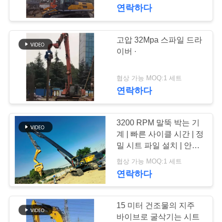
연락하다
우
리
고압 32Mpa 스파일 드라
에
이버 ∙
대
협상 가능 MOQ:1 세트
하
연락하다
여
3200 RPM 말뚝 박는 기
계 | 빠른 사이클 시간 | 정
공
밀 시트 파일 설치 | 안정
적인 성능
장
협상 가능 MOQ:1 세트
연락하다
여
행
15 미터 건조물의 지주
바이브로 굴삭기는 시트