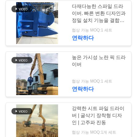
뉴
다재다능한 스파일 드라
스
이버. 빠른 변환 디자인과
정밀 설치 기능을 결합합
니다.
협상 가능 MOQ:1 세트
경
연락하다
우
높은 가시성 노란 픽 드라
이버
인
용
협상 가능 MOQ:1 세트
연락하다
문
을
강력한 시트 파일 드라이
버 | 굴삭기 장착형 디자
요
인 | 고주파 진동
구
협상 가능 MOQ:1개 세트