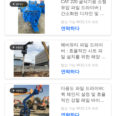
CAT 220 굴삭기용 소형
품
유압 파일 드라이버 |
간소화된 디자인 및 안
질
정적인 장착
협상 가능 MOQ:1개 세트
관
연락하다
리
헤비듀티 파일 드라이
버 : 효율적인 시트 파
연
일 설치를 위한 해양 기
초 해머
협상 가능 MOQ:1개 세트
락
연락하다
주
세
다용도 파일 드라이버:
퀵 체인지 설정 및 효율
요
적인 강철 레일 바이브
로 파일링
협상 가능 MOQ:1개 세트
연락하다