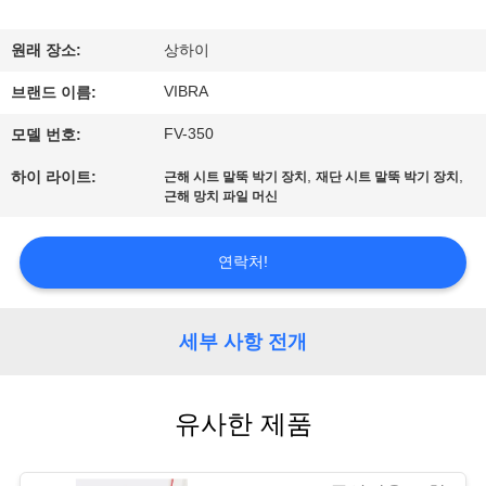
우
원래 장소:
상하이
리
VIBRA
브랜드 이름:
에
FV-350
모델 번호:
대
,
,
하이 라이트:
근해 시트 말뚝 박기 장치
재단 시트 말뚝 박기 장치
하
근해 망치 파일 머신
여
연락처!
공
세부 사항 전개
장
여
유사한 제품
행