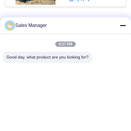
뉴
스
모든
Sales Manager
경
굴 삭 기 탑재 된 더미
우
8:27 PM
유압 더미 드라이버
드라이버
Good day, what product are you looking for?
인
사이드 그립 파일드라
전기 진동 망치
이버
용
문
4개의 특이한 스파일
360도 스파일 드라이
드라이버
버
을
요
작은 굴삭기 파일드
구체적인 더미 모는
라이버
장비
구