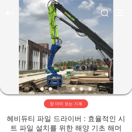
Copyright
©
2019
-
2026
Shanghai
Yekun
Construction
집
Machinery
Co.,
Ltd..
All
Rights
Reserved.
제
품
VR
전
장 더미 모는 기계
시
회
헤비듀티 파일 드라이버 : 효율적인 시
트 파일 설치를 위한 해양 기초 해머