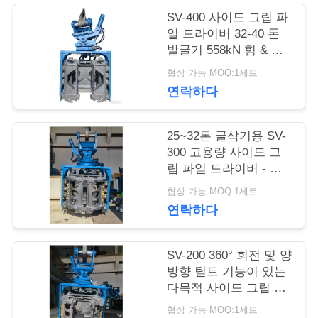
행
SV-400 사이드 그립 파
일 드라이버 32-40 톤
발굴기 558kN 힘 & 넓
품
은 주파수 범위
협상 가능 MOQ:1세트
연락하다
질
관
25~32톤 굴삭기용 SV-
300 고용량 사이드 그
리
립 파일 드라이버 - 다
양한 파일 유형 및 까다
협상 가능 MOQ:1세트
로운 지형에 맞게 설계
연
연락하다
됨
락
SV-200 360° 회전 및 양
주
방향 틸트 기능이 있는
다목적 사이드 그립 파
세
일 드라이버 - 20~25톤
협상 가능 MOQ:1세트