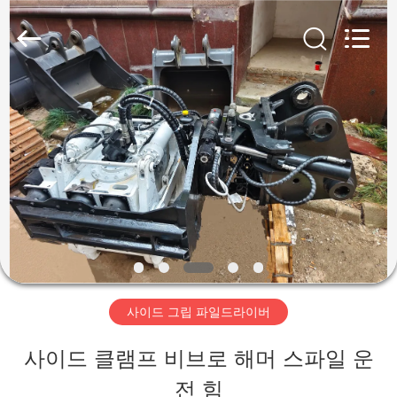
Copyright
©
2019
-
2026
Shanghai
집
Yekun
Construction
Machinery
Co.,
Ltd..
제
All
Rights
Reserved.
품
VR
전
사이드 그립 파일드라이버
시
사이드 클램프 비브로 해머 스파일 운
회
전 힘