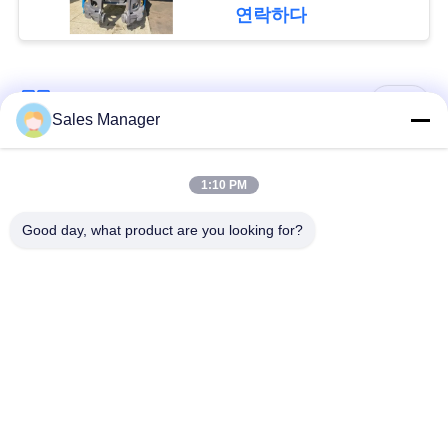
굴삭기에 맞게 설계됨
요
연락하다
뉴
모든
Sales Manager
스
굴 삭 기 탑재 된 더미
1:10 PM
유압 더미 드라이버
드라이버
경
Good day, what product are you looking for?
우
사이드 그립 파일드라
전기 진동 망치
이버
인
4개의 특이한 스파일
360도 스파일 드라이
용
드라이버
버
문
작은 굴삭기 파일드
구체적인 더미 모는