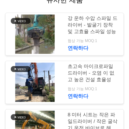
품
강 운하 수압 스파일 드
질
라이버 - 발굴기 장착
관
및 고효율 스파일 성능
협상 가능 MOQ:1
리
연락하다
연
초고속 마이크로파일
드라이버 - 오염 이 없
락
고 높은 건설 효율성
주
협상 가능 MOQ:1
연락하다
세
요
8 미터 시트는 작은 파
일드라이버 / 작은 굴삭
기 운전 바이브로 해머