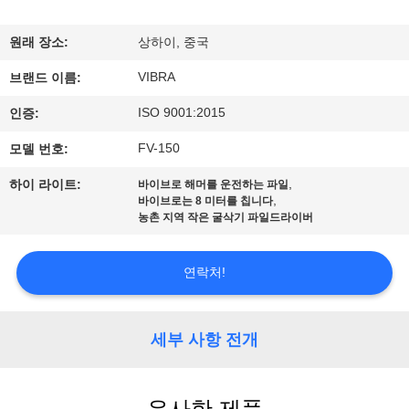
우
원래 장소:
상하이, 중국
리
VIBRA
브랜드 이름:
에
ISO 9001:2015
인증:
대
FV-150
모델 번호:
하
,
하이 라이트:
바이브로 해머를 운전하는 파일
여
,
바이브로는 8 미터를 칩니다
농촌 지역 작은 굴삭기 파일드라이버
공
연락처!
장
여
세부 사항 전개
행
유사한 제품