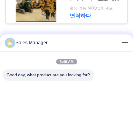
뉴
를 축적합니다
협상 가능 MOQ:1개 세트
스
연락하다
경
모든
Sales Manager
우
굴 삭 기 탑재 된 더미
8:46 AM
유압 더미 드라이버
인
드라이버
Good day, what product are you looking for?
용
사이드 그립 파일드라
전기 진동 망치
문
이버
을
4개의 특이한 스파일
360도 스파일 드라이
요
드라이버
버
구