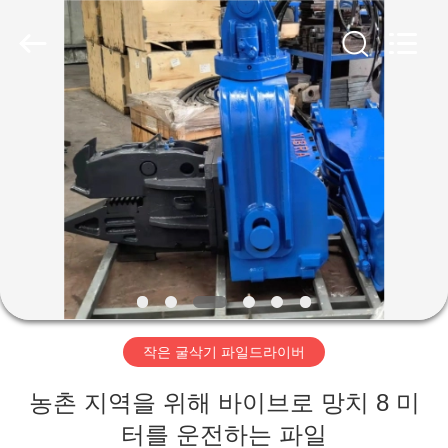
Copyright
©
2019
-
2026
Shanghai
Yekun
Construction
집
Machinery
Co.,
Ltd..
All
Rights
Reserved.
제
품
VR
전
작은 굴삭기 파일드라이버
시
회
농촌 지역을 위해 바이브로 망치 8 미
터를 운전하는 파일