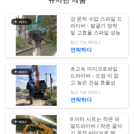
품
강 운하 수압 스파일 드
질
라이버 - 발굴기 장착
관
및 고효율 스파일 성능
협상 가능 MOQ:1
리
연락하다
연
초고속 마이크로파일
드라이버 - 오염 이 없
락
고 높은 건설 효율성
주
협상 가능 MOQ:1
연락하다
세
요
8 미터 시트는 작은 파
일드라이버 / 작은 굴삭
기 운전 바이브로 해머