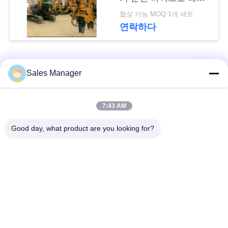
뉴
를 축적합니다
협상 가능 MOQ:1개 세트
스
연락하다
경
모든
Sales Manager
우
굴 삭 기 탑재 된 더미
7:43 AM
유압 더미 드라이버
인
드라이버
Good day, what product are you looking for?
용
사이드 그립 파일드라
전기 진동 망치
문
이버
을
4개의 특이한 스파일
360도 스파일 드라이
요
드라이버
버
구