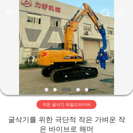
Copyright
©
2019
-
2026
Shanghai
Yekun
Construction
집
Machinery
Co.,
Ltd..
All
Rights
Reserved.
제
품
VR
전
작은 굴삭기 파일드라이버
시
회
굴삭기를 위한 극단적 작은 가벼운 작
은 바이브로 해머