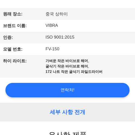
우
원래 장소:
중국 상하이
리
VIBRA
브랜드 이름:
에
ISO 9001:2015
인증:
대
FV-150
모델 번호:
하
,
하이 라이트:
가벼운 작은 바이브로 해머
여
,
굴삭기 작은 바이브로 해머
172 나트 작은 굴삭기 파일드라이버
공
연락처!
장
여
세부 사항 전개
행
유사한 제품