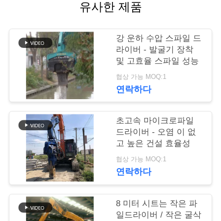
유사한 제품
품
질
강 운하 수압 스파일 드
라이버 - 발굴기 장착
관
및 고효율 스파일 성능
리
협상 가능 MOQ:1
연락하다
연
초고속 마이크로파일
락
드라이버 - 오염 이 없
고 높은 건설 효율성
주
협상 가능 MOQ:1
세
연락하다
요
8 미터 시트는 작은 파
일드라이버 / 작은 굴삭