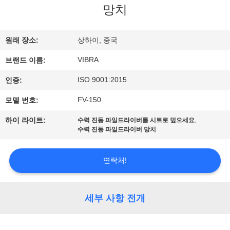
망치
우
리
원래 장소:
상하이, 중국
에
VIBRA
브랜드 이름:
대
ISO 9001:2015
인증:
하
FV-150
모델 번호:
여
,
하이 라이트:
수력 진동 파일드라이버를 시트로 덮으세요
수력 진동 파일드라이버 망치
공
연락처!
장
여
세부 사항 전개
행