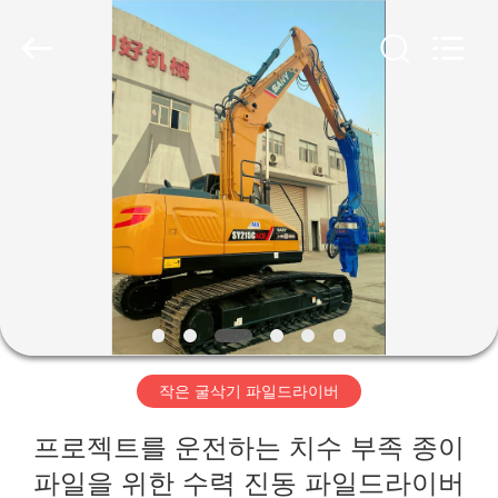
Copyright
©
2019
-
2026
Shanghai
Yekun
Construction
집
Machinery
Co.,
Ltd..
All
Rights
Reserved.
제
품
VR
전
작은 굴삭기 파일드라이버
시
회
프로젝트를 운전하는 치수 부족 종이
파일을 위한 수력 진동 파일드라이버