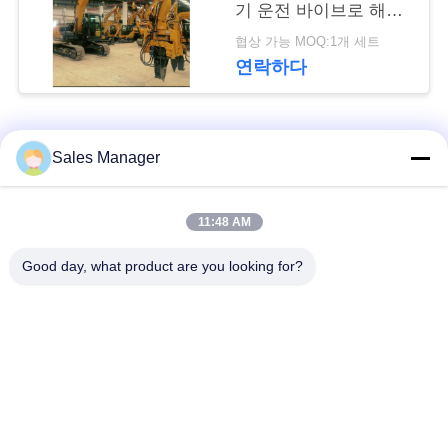
뉴
기 운전 바이브로 해머
를 축적합니다
스
협상 가능 MOQ:1개 세트
연락하다
경
모든
우
Sales Manager
굴 삭 기 탑재 된 더미
인
11:48 AM
유압 더미 드라이버
드라이버
용
Good day, what product are you looking for?
사이드 그립 파일드라
문
전기 진동 망치
이버
을
요
4개의 특이한 스파일
360도 스파일 드라이
드라이버
버
구