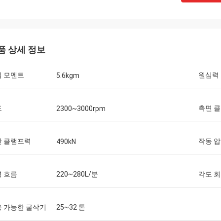
품 상세 정보
심 모멘트
원심력
5.6kgm
도
측면 클
2300~3000rpm
단 클램프력
작동 
490kN
 흐름
220~280L/분
각도 
 가능한 굴삭기
25~32 톤