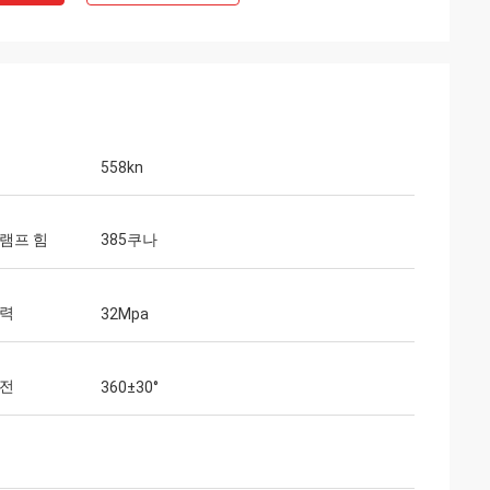
558kn
램프 힘
385쿠나
압력
32Mpa
회전
360±30°