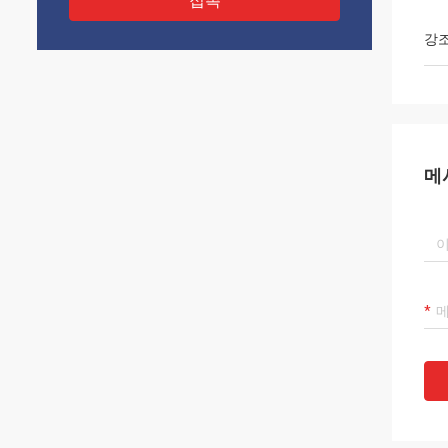
접촉
강
메