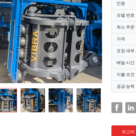
인증
모델 번호
최소 주문
가격
포장 세부
배달 시간
지불 조건
공급 능력
최고의